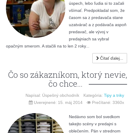
úspech, lebo ľudia si to začali
všímať. Predpokladal som, že
časom sa z predavača stane
uzatvárač a z podávača aspoň
predavač, ale vývoj v
predajniach sa vybral
opačným smerom. A stačili na to len 2 roky...
Čítať ďalej...
Čo so zákazníkom, ktorý nevie,
čo chce...
Napísal: Úspešný obchodník
Kategória:
Tipy a triky
Uverejnené: 15. máj 2014
Prečítané: 3360x
Nedávno som bol svedkom
takejto scény v predajni s
oblečením. Pán v strednom