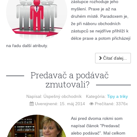
zástupce rozhoduje jeho
myšlení. Praxe je až na
druhém místě. Paradoxem je,
že při náboru obchodních
zástupců se nejdříve přihlíží k
délce praxe a potom přicházejí
na řadu další atributy.
Čítať ďalej...
Predavač a podávač
zmutovali?
Napísal: Úspešný obchodník
Kategória:
Tipy a triky
Uverejnené: 15. máj 2014
Prečítané: 3376x
Asi pred dvoma rokmi som
napísal článok "Predavač
alebo podávač". Mal celkom