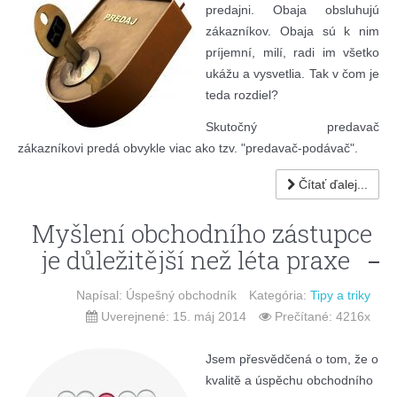
predajni. Obaja obsluhujú
zákazníkov. Obaja sú k nim
príjemní, milí, radi im všetko
ukážu a vysvetlia. Tak v čom je
teda rozdiel?
Skutočný predavač
zákazníkovi predá obvykle viac ako tzv. "predavač-podávač".
Čítať ďalej...
Myšlení obchodního zástupce
je důležitější než léta praxe
Napísal: Úspešný obchodník
Kategória:
Tipy a triky
Uverejnené: 15. máj 2014
Prečítané: 4216x
Jsem přesvědčená o tom, že o
kvalitě a úspěchu obchodního