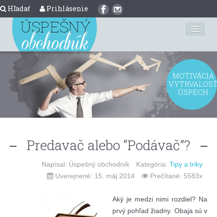
Hľadať
Prihlásenie
Úvod
MOTIVÁCIA
O nás
VYTRVALOS
ÚSPECH
Predaj nehnuteľností
Finančné poradenstvo
Predavač alebo “Podávač”?
Riadenie
Napísal: Úspešný obchodník
Kategória:
Tipy a triky
Motivácia
Uverejnené: 15. máj 2014
Prečítané: 5583x
Užitočné
Aký je medzi nimi rozdiel? Na
Kontakt
prvý pohľad žiadny. Obaja sú v