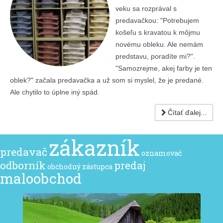
veku sa rozprával s
predavačkou: "Potrebujem
košeľu s kravatou k môjmu
novému obleku. Ale nemám
predstavu, poradíte mi?".
"Samozrejme, akej farby je ten
oblek?" začala predavačka a už som si myslel, že je predané.
Ale chytilo to úplne iný spád.
Čítať ďalej...
zákazník
predavač
oznamovač
odborník
predaj
obchodný zástupca
maloobchod